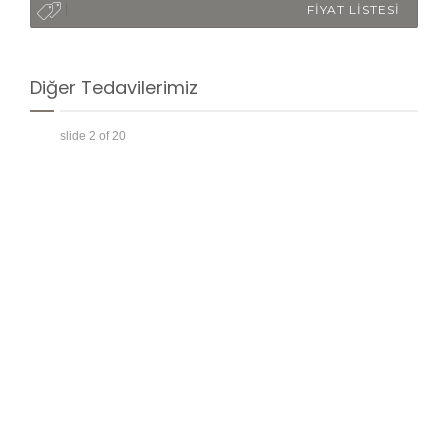
FİYAT LİSTESİ
Diğer Tedavilerimiz
slide
2
of 20
enler,
kkat
ü için
arı
6: