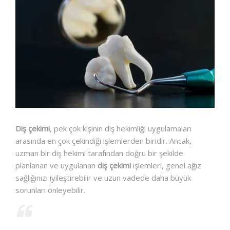
İLETIŞIM
Diş çekimi
, pek çok kişinin diş hekimliği uygulamaları
arasında en çok çekindiği işlemlerden biridir. Ancak,
uzman bir diş hekimi tarafından doğru bir şekilde
planlanan ve uygulanan
diş çekimi
işlemleri, genel ağız
sağlığınızı iyileştirebilir ve uzun vadede daha büyük
sorunları önleyebilir.