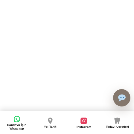
kkat
ü için
ma
esi
 alın.
kkat
Randevu İçin
Yol Tarifi
Instagram
Tedavi Ücretleri
Whatsapp
ü için