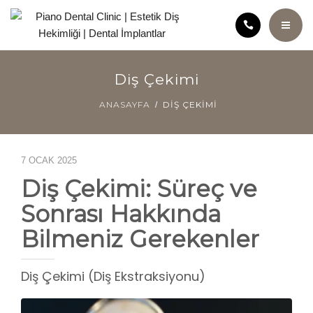
ANASAYFA
Diş Çekimi
KLINIĞIMIZ
ANASAYFA
DIŞ ÇEKIMI
KURUCU HEKIM HATICE ÖZÇELIK
7 OCAK 2025
Diş Çekimi: Süreç ve
SAĞLIK ANSIKLOPEDISI
Sonrası Hakkında
TEDAVILER
Bilmeniz Gerekenler
ÜCRET POLITIKAMIZ
Diş Çekimi (Diş Ekstraksiyonu)
VIDEOLAR