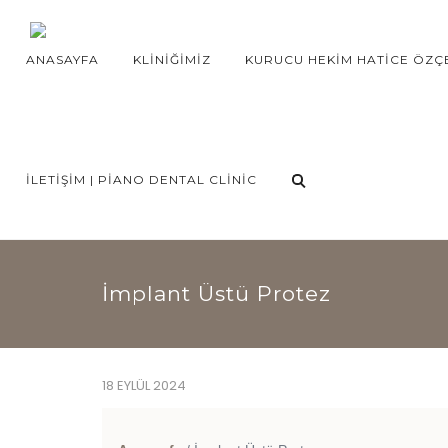
ANASAYFA
KLINIĞIMIZ
KURUCU HEKIM HATICE ÖZÇ
İLETIŞIM | PIANO DENTAL CLINIC
İmplant Üstü Protez
18 EYLÜL 2024