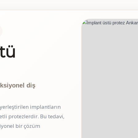
tü
nksiyonel diş
yerleştirilen implantların
tli protezlerdir. Bu tedavi,
siyonel bir çözüm