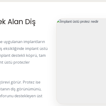
k Alan Diş
ine uygulanan implantların
iş eksikliğinde implant üstü
implant destekli köprü, tam
ant üstü protezler
örevi görür. Protez ise
hastanın diş görünümünü,
forunu destekleyen üst