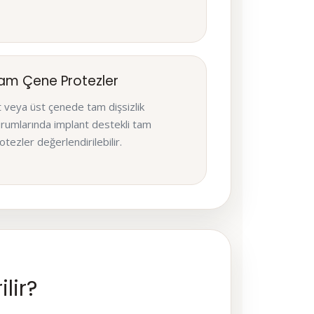
am Çene Protezler
t veya üst çenede tam dişsizlik
rumlarında implant destekli tam
otezler değerlendirilebilir.
lir?