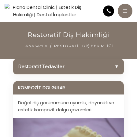
ANASAYFA
Restoratif Diş Hekimliği
KLINIĞIMIZ
ANASAYFA
RESTORATIF DIŞ HEKIMLIĞI
Restoratif Tedaviler
▼
KURUCU HEKIM HATICE ÖZÇELIK
SAĞLIK ANSIKLOPEDISI
KOMPOZIT DOLGULAR
TEDAVILER
Doğal diş görünümüne uyumlu, dayanıklı ve
estetik kompozit dolgu çözümleri.
ÜCRET POLITIKAMIZ
VIDEOLAR