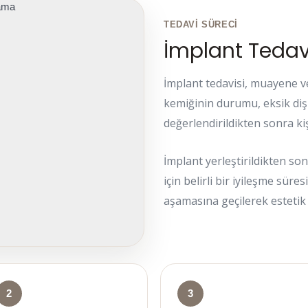
TEDAVI SÜRECI
İmplant Tedavi
İmplant tedavisi, muayene v
kemiğinin durumu, eksik diş 
değerlendirildikten sonra kiş
İmplant yerleştirildikten so
için belirli bir iyileşme süre
aşamasına geçilerek estetik
2
3