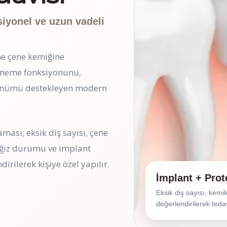
ksiyonel ve uzun vadeli
ine çene kemiğine
çiğneme fonksiyonunu,
ünümü destekleyen modern
ması; eksik diş sayısı, çene
l ağız durumu ve implant
dirilerek kişiye özel yapılır.
İmplant + Prot
Eksik diş sayısı, kemik 
değerlendirilerek tedav