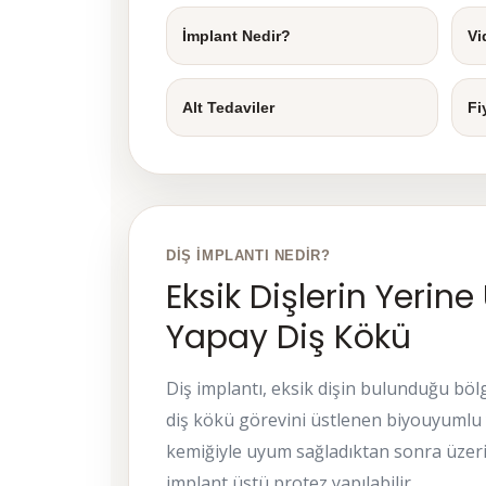
İmplant Nedir?
Vi
Alt Tedaviler
Fi
DIŞ İMPLANTI NEDIR?
Eksik Dişlerin Yerin
Yapay Diş Kökü
Diş implantı, eksik dişin bulunduğu bölg
diş kökü görevini üstlenen biyouyumlu
kemiğiyle uyum sağladıktan sonra üzer
implant üstü protez yapılabilir.