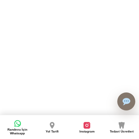
nler,
kkat
ü için
kkat
ü için
Randevu İçin
Yol Tarifi
Instagram
Tedavi Ücretleri
Whatsapp