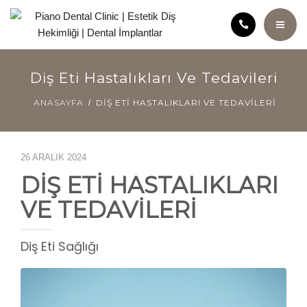
ANASAYFA
Diş Eti Hastalıkları Ve Tedavileri
KLINIĞIMIZ
ANASAYFA
DIŞ ETI HASTALIKLARI VE TEDAVILERI
KURUCU HEKIM HATICE ÖZÇELIK
26 ARALIK 2024
DIŞ ETI HASTALIKLARI
SAĞLIK ANSIKLOPEDISI
VE TEDAVILERI
TEDAVILER
Diş Eti Sağlığı
ÜCRET POLITIKAMIZ
VIDEOLAR