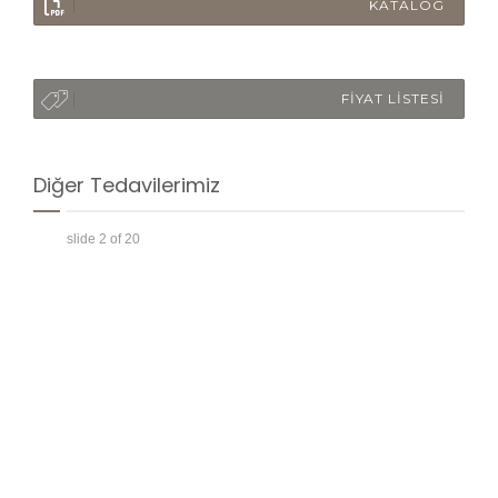
KATALOG
FİYAT LİSTESİ
Diğer Tedavilerimiz
slide
2
of 20
enler,
kkat
ü için