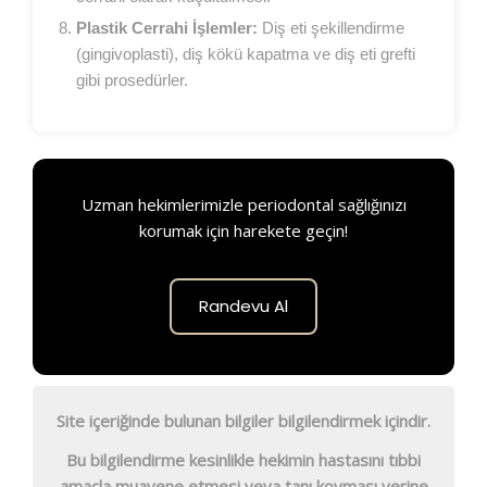
Plastik Cerrahi İşlemler:
Diş eti şekillendirme
(gingivoplasti), diş kökü kapatma ve diş eti grefti
gibi prosedürler.
Uzman hekimlerimizle periodontal sağlığınızı
korumak için harekete geçin!
Randevu Al
Site içeriğinde bulunan bilgiler bilgilendirmek içindir.
Bu bilgilendirme kesinlikle hekimin hastasını tıbbi
amaçla muayene etmesi veya tanı koyması yerine