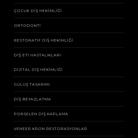
ÇOCUK DIŞ HEKIMLIĞI
ORTODONTI
RESTORATIF DIŞ HEKIMLIĞI
DIŞ ETI HASTALIKLARI
DIJITAL DIŞ HEKIMLIĞI
GÜLÜŞ TASARIMI
DIŞ BEYAZLATMA
PORSELEN DIŞ KAPLAMA
VENEER KRON RESTORASYONLAR