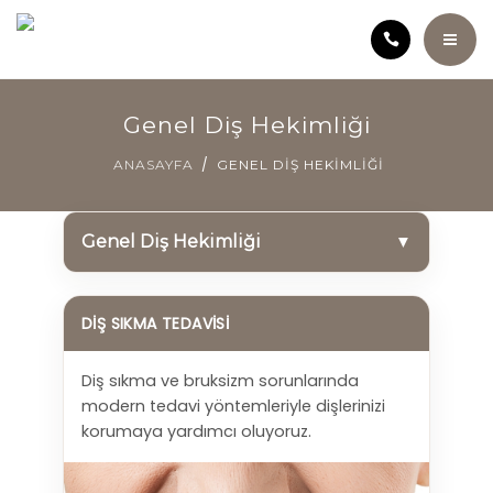
ANASAYFA
Genel Diş Hekimliği
KLINIĞIMIZ
ANASAYFA
GENEL DIŞ HEKIMLIĞI
KURUCU HEKIM HATICE ÖZÇELIK
Genel Diş Hekimliği
▼
SAĞLIK ANSIKLOPEDISI
DIŞ SIKMA TEDAVISI
TEDAVILER
Diş sıkma ve bruksizm sorunlarında
modern tedavi yöntemleriyle dişlerinizi
ÜCRET POLITIKAMIZ
korumaya yardımcı oluyoruz.
VIDEOLAR