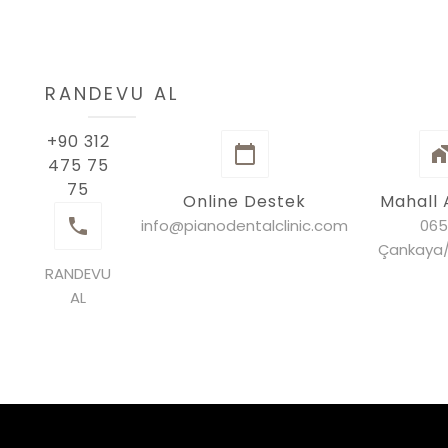
RANDEVU AL
+90 312
475 75
75
Online Destek
Mahall 
info@pianodentalclinic.com
065
Çankaya
RANDEVU
AL