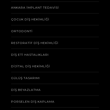
ANKARA İMPLANT TEDAVISI
ÇOCUK DIŞ HEKIMLIĞI
ORTODONTI
RESTORATIF DIŞ HEKIMLIĞI
DIŞ ETI HASTALIKLARI
DIJITAL DIŞ HEKIMLIĞI
GÜLÜŞ TASARIMI
DIŞ BEYAZLATMA
PORSELEN DIŞ KAPLAMA