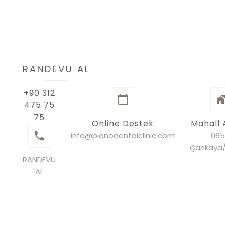
RANDEVU AL
+90 312
475 75
75
Online Destek
Mahall 
info@pianodentalclinic.com
065
Çankaya
RANDEVU
AL