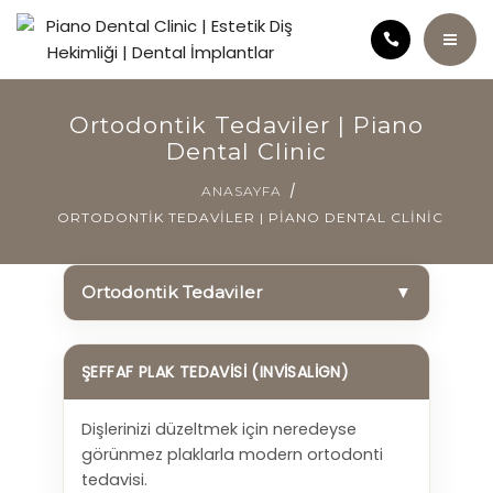
ANASAYFA
Ortodontik Tedaviler | Piano
Dental Clinic
KLINIĞIMIZ
ANASAYFA
ORTODONTIK TEDAVILER | PIANO DENTAL CLINIC
KURUCU HEKIM HATICE ÖZÇELIK
Ortodontik Tedaviler
▼
SAĞLIK ANSIKLOPEDISI
TEDAVILER
ŞEFFAF PLAK TEDAVISI (INVISALIGN)
Dişlerinizi düzeltmek için neredeyse
ÜCRET POLITIKAMIZ
görünmez plaklarla modern ortodonti
tedavisi.
VIDEOLAR