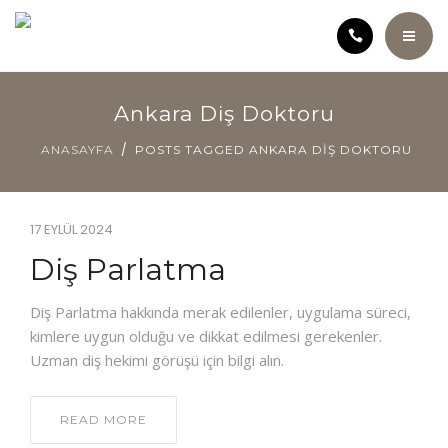
ANASAYFA
Ankara Diş Doktoru
KLINIĞIMIZ
ANASAYFA
POSTS TAGGED ANKARA DIŞ DOKTORU
KURUCU HEKIM HATICE ÖZÇELIK
17 EYLÜL 2024
SAĞLIK ANSIKLOPEDISI
Diş Parlatma
TEDAVILER
Diş Parlatma hakkında merak edilenler, uygulama süreci,
kimlere uygun olduğu ve dikkat edilmesi gerekenler.
ÜCRET POLITIKAMIZ
Uzman diş hekimi görüşü için bilgi alın.
VIDEOLAR
READ MORE
İLETIŞIM