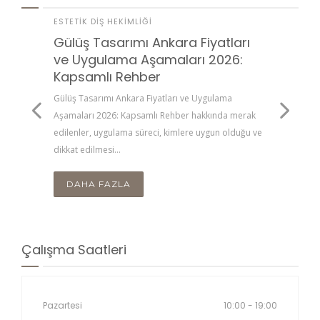
ESTETIK DIŞ HEKIMLIĞI
ESTETI
Gülüş Tasarımı Ankara Fiyatları
Diş T
ve Uygulama Aşamaları 2026:
Maliy
enler,
Kapsamlı Rehber
Rehb
kkat
 için
Gülüş Tasarımı Ankara Fiyatları ve Uygulama
Diş Teli
Aşamaları 2026: Kapsamlı Rehber hakkında merak
Kapsaml
edilenler, uygulama süreci, kimlere uygun olduğu ve
uygulam
dikkat edilmesi…
edilmes
DAHA FAZLA
DA
Çalışma Saatleri
Pazartesi
10:00 - 19:00