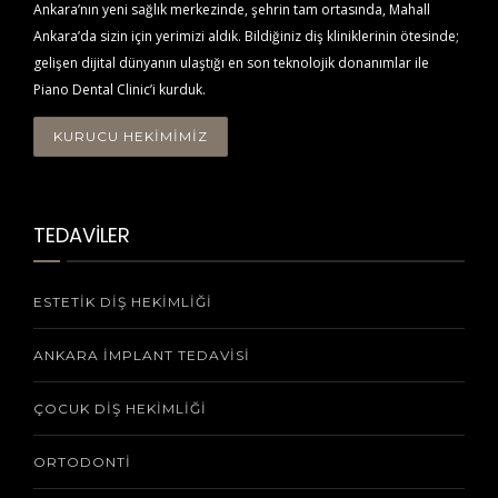
Ankara’nın yeni sağlık merkezinde, şehrin tam ortasında, Mahall
Ankara’da sizin için yerimizi aldık. Bildiğiniz diş kliniklerinin ötesinde;
gelişen dijital dünyanın ulaştığı en son teknolojik donanımlar ile
Piano Dental Clinic’i kurduk.
KURUCU HEKİMİMİZ
TEDAVİLER
ESTETIK DIŞ HEKIMLIĞI
ANKARA İMPLANT TEDAVISI
ÇOCUK DIŞ HEKIMLIĞI
ORTODONTI