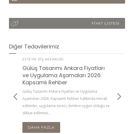
FİYAT LİSTESİ
Diğer Tedavilerimiz
ESTETIK DIŞ HEKIMLIĞI
ESTETI
Gülüş Tasarımı Ankara Fiyatları
Diş T
ve Uygulama Aşamaları 2026:
Maliy
enler,
Kapsamlı Rehber
Rehb
kkat
 için
Gülüş Tasarımı Ankara Fiyatları ve Uygulama
Diş Teli
Aşamaları 2026: Kapsamlı Rehber hakkında merak
Kapsaml
edilenler, uygulama süreci, kimlere uygun olduğu ve
uygulam
dikkat edilmesi…
edilmes
DAHA FAZLA
DA