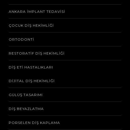
ANKARA İMPLANT TEDAVISI
ÇOCUK DIŞ HEKIMLIĞI
ORTODONTI
RESTORATIF DIŞ HEKIMLIĞI
DIŞ ETI HASTALIKLARI
DIJITAL DIŞ HEKIMLIĞI
GÜLÜŞ TASARIMI
DIŞ BEYAZLATMA
PORSELEN DIŞ KAPLAMA