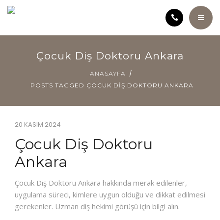
ANASAYFA
Çocuk Diş Doktoru Ankara
KLINIĞIMIZ
ANASAYFA
POSTS TAGGED ÇOCUK DIŞ DOKTORU ANKARA
KURUCU HEKIM HATICE ÖZÇELIK
SAĞLIK ANSIKLOPEDISI
20 KASIM 2024
Çocuk Diş Doktoru
TEDAVILER
Ankara
ÜCRET POLITIKAMIZ
Çocuk Diş Doktoru Ankara hakkında merak edilenler,
VIDEOLAR
uygulama süreci, kimlere uygun olduğu ve dikkat edilmesi
gerekenler. Uzman diş hekimi görüşü için bilgi alın.
İLETIŞIM