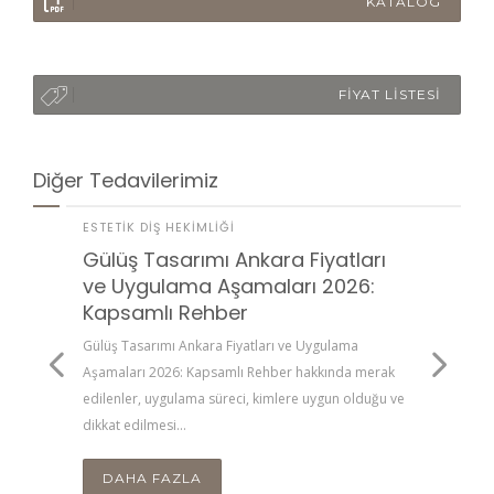
KATALOG
FİYAT LİSTESİ
Diğer Tedavilerimiz
ESTETIK DIŞ HEKIMLIĞI
ESTETI
Gülüş Tasarımı Ankara Fiyatları
Diş T
ve Uygulama Aşamaları 2026:
Maliy
enler,
Kapsamlı Rehber
Rehb
kkat
 için
Gülüş Tasarımı Ankara Fiyatları ve Uygulama
Diş Teli
Aşamaları 2026: Kapsamlı Rehber hakkında merak
Kapsaml
edilenler, uygulama süreci, kimlere uygun olduğu ve
uygulam
dikkat edilmesi…
edilmes
DAHA FAZLA
DA