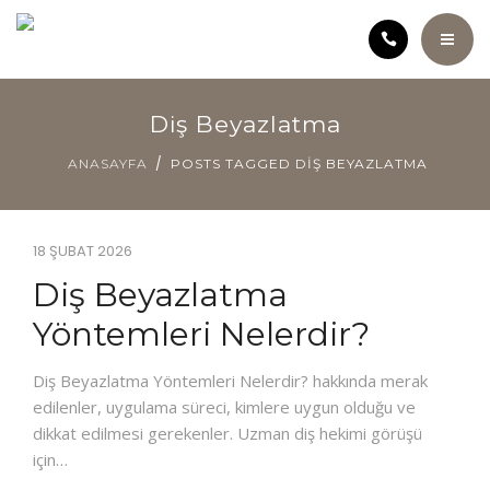
ANASAYFA
Diş Beyazlatma
KLINIĞIMIZ
ANASAYFA
POSTS TAGGED DIŞ BEYAZLATMA
KURUCU HEKIM HATICE ÖZÇELIK
18 ŞUBAT 2026
SAĞLIK ANSIKLOPEDISI
Diş Beyazlatma
TEDAVILER
Yöntemleri Nelerdir?
ÜCRET POLITIKAMIZ
Diş Beyazlatma Yöntemleri Nelerdir? hakkında merak
edilenler, uygulama süreci, kimlere uygun olduğu ve
VIDEOLAR
dikkat edilmesi gerekenler. Uzman diş hekimi görüşü
için…
İLETIŞIM