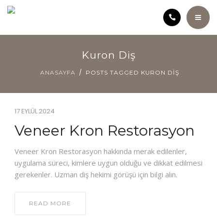
ANASAYFA
Kuron Diş
KLINIĞIMIZ
ANASAYFA
POSTS TAGGED KURON DIŞ
KURUCU HEKIM HATICE ÖZÇELIK
17 EYLÜL 2024
SAĞLIK ANSIKLOPEDISI
Veneer Kron Restorasyon
TEDAVILER
Veneer Kron Restorasyon hakkında merak edilenler,
uygulama süreci, kimlere uygun olduğu ve dikkat edilmesi
ÜCRET POLITIKAMIZ
gerekenler. Uzman diş hekimi görüşü için bilgi alın.
VIDEOLAR
READ MORE
İLETIŞIM