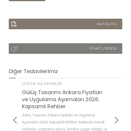
KATALOG
FİYAT LİSTESİ
Diğer Tedavilerimiz
ESTETIK DIŞ HEKIMLIĞI
ESTETI
Gülüş Tasarımı Ankara Fiyatları
Diş T
ve Uygulama Aşamaları 2026:
Maliy
enler,
Kapsamlı Rehber
Rehb
kkat
 için
Gülüş Tasarımı Ankara Fiyatları ve Uygulama
Diş Teli
Aşamaları 2026: Kapsamlı Rehber hakkında merak
Kapsaml
edilenler, uygulama süreci, kimlere uygun olduğu ve
uygulam